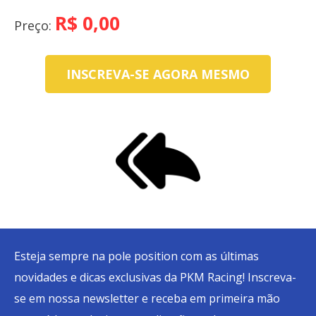
Day
R$
0,00
Preço:
Calendário
Cadastre-
INSCREVA-SE AGORA MESMO
se
Inscrições
Meu
Cadastro
Esteja sempre na pole position com as últimas
novidades e dicas exclusivas da PKM Racing! Inscreva-
se em nossa newsletter e receba em primeira mão