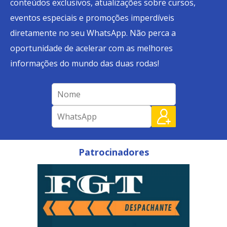
conteúdos exclusivos, atualizações sobre cursos,
eventos especiais e promoções imperdíveis
diretamente no seu WhatsApp. Não perca a
oportunidade de acelerar com as melhores
informações do mundo das duas rodas!
Patrocinadores