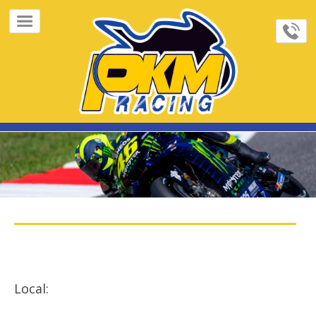
×
Home
Page
Sobre
Nós
FeedBacks
Contato
Galeria
de
Fotos
Indique
Local:
Cursos/Track