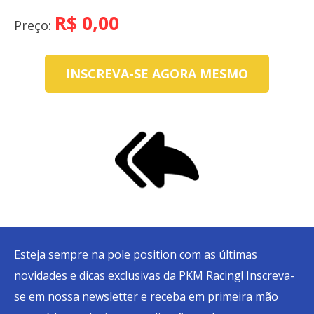
Day
R$
0,00
Preço:
Calendário
Cadastre-
INSCREVA-SE AGORA MESMO
se
Inscrições
Meu
Cadastro
Esteja sempre na pole position com as últimas
novidades e dicas exclusivas da PKM Racing! Inscreva-
se em nossa newsletter e receba em primeira mão