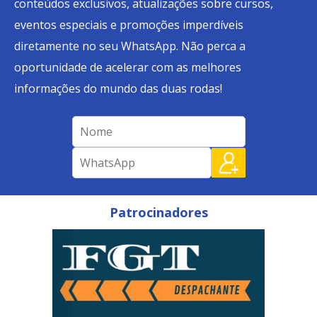
conteúdos exclusivos, atualizações sobre cursos,
eventos especiais e promoções imperdíveis
diretamente no seu WhatsApp. Não perca a
oportunidade de acelerar com as melhores
informações do mundo das duas rodas!
Patrocinadores