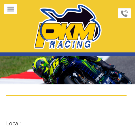
×
Home
Page
Sobre
Nós
FeedBacks
Contato
Galeria
de
Fotos
Indique
Local:
Cursos/Track