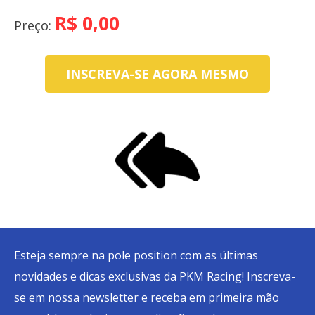
Day
R$
0,00
Preço:
Calendário
Cadastre-
INSCREVA-SE AGORA MESMO
se
Inscrições
Meu
Cadastro
Esteja sempre na pole position com as últimas
novidades e dicas exclusivas da PKM Racing! Inscreva-
se em nossa newsletter e receba em primeira mão