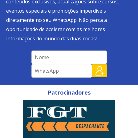
conteúdos exclusivos, atualizações sobre cursos,
eventos especiais e promoções imperdíveis
diretamente no seu WhatsApp. Não perca a
oportunidade de acelerar com as melhores
informações do mundo das duas rodas!
Patrocinadores