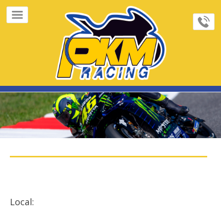
×
Home
Page
Sobre
Nós
FeedBacks
Contato
Galeria
de
Fotos
Indique
Local:
Cursos/Track